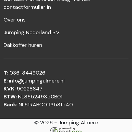
contactformulier in
Over ons
Jumping Nederland B.V.
Dakkoffer huren
T:
036-8449026
E:
info@jumpingalmere.nl
KVK:
90228847
BTW:
NL865249350B01
Bank:
NL61RABO0113531540
© 2026 - Jumping Almere