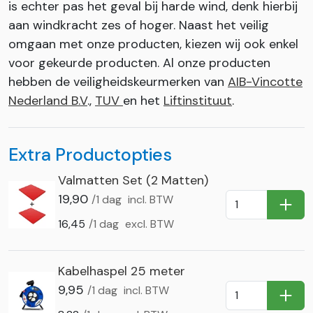
is echter pas het geval bij harde wind, denk hierbij
aan windkracht zes of hoger. Naast het veilig
omgaan met onze producten, kiezen wij ook enkel
voor gekeurde producten. Al onze producten
hebben de veiligheidskeurmerken van
AIB-Vincotte
Nederland B.V
.,
TUV
en het
Liftinstituut
.
Extra Productopties
Valmatten Set (2 Matten)
19,90
/1 dag
incl. BTW
In Wi
16,45
/1 dag
excl. BTW
Kabelhaspel 25 meter
9,95
/1 dag
incl. BTW
In Wi