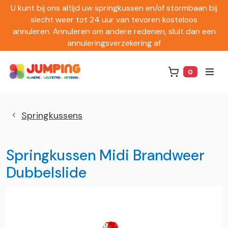
U kunt bij ons altijd uw springkussen en/of stormbaan bij
slecht weer tot 24 uur van tevoren kosteloos
annuleren. Annuleren om andere redenen, sluit dan een
annuleringsverzekering af
0
Winkelwag
Springkussens
Springkussen Midi Brandweer
Dubbelslide