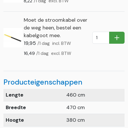
8,22
/1 dag
excl. BTW
Moet de stroomkabel over
de weg heen, bestel een
kabelgoot mee.
In Wi
19,95
/1 dag
incl. BTW
16,49
/1 dag
excl. BTW
Producteigenschappen
Lengte
460 cm
Breedte
470 cm
Hoogte
380 cm