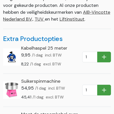
voor gekeurde producten. Al onze producten
hebben de veiligheidskeurmerken van
AIB-Vincotte
Nederland B.V
.,
TUV
en het
Liftinstituut
.
Extra Productopties
Kabelhaspel 25 meter
9,95
/1 dag
incl. BTW
In Wi
8,22
/1 dag
excl. BTW
Suikerspinmachine
54,95
/1 dag
incl. BTW
In Wi
45,41
/1 dag
excl. BTW