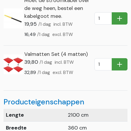
Moet de stroomkabel over
de weg heen, bestel een
kabelgoot mee.
In Wi
19,95
/1 dag
incl. BTW
16,49
/1 dag
excl. BTW
Valmatten Set (4 matten)
39,80
/1 dag
incl. BTW
In Wi
32,89
/1 dag
excl. BTW
Producteigenschappen
Lengte
2100 cm
Breedte
360 cm