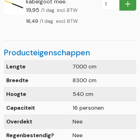
kabelgoot mee.
In Wi
19,95
/1 dag
incl. BTW
16,49
/1 dag
excl. BTW
Producteigenschappen
Lengte
7000 cm
Breedte
8300 cm
Hoogte
540 cm
Capaciteit
16 personen
Overdekt
Nee
Regenbestendig?
Nee