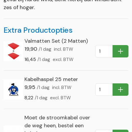
zes of hoger.
Extra Productopties
Valmatten Set (2 Matten)
19,90
/1 dag
incl. BTW
In Wi
16,45
/1 dag
excl. BTW
Kabelhaspel 25 meter
9,95
/1 dag
incl. BTW
In Wi
8,22
/1 dag
excl. BTW
Moet de stroomkabel over
de weg heen, bestel een