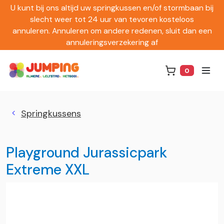
U kunt bij ons altijd uw springkussen en/of stormbaan bij
slecht weer tot 24 uur van tevoren kosteloos
annuleren. Annuleren om andere redenen, sluit dan een
annuleringsverzekering af
0
Winkelwag
Springkussens
Playground Jurassicpark
Extreme XXL