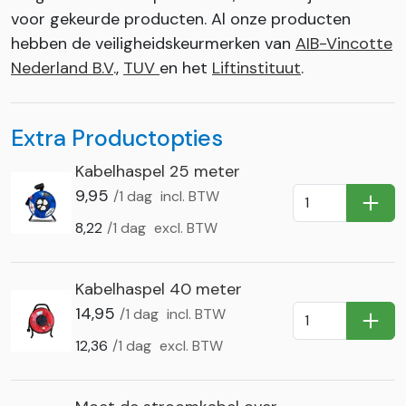
voor gekeurde producten. Al onze producten
hebben de veiligheidskeurmerken van
AIB-Vincotte
Nederland B.V
.,
TUV
en het
Liftinstituut
.
Extra Productopties
Kabelhaspel 25 meter
9,95
/1 dag
incl. BTW
In Wi
8,22
/1 dag
excl. BTW
Kabelhaspel 40 meter
14,95
/1 dag
incl. BTW
In Wi
12,36
/1 dag
excl. BTW