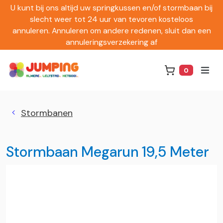
U kunt bij ons altijd uw springkussen en/of stormbaan bij
slecht weer tot 24 uur van tevoren kosteloos
annuleren. Annuleren om andere redenen, sluit dan een
annuleringsverzekering af
0
Winkelwag
Stormbanen
Stormbaan Megarun 19,5 Meter