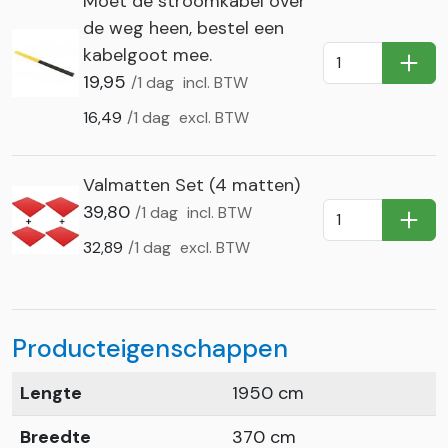
Moet de stroomkabel over
de weg heen, bestel een
kabelgoot mee.
In Wi
19,95
/1 dag
incl. BTW
16,49
/1 dag
excl. BTW
Valmatten Set (4 matten)
39,80
/1 dag
incl. BTW
In Wi
32,89
/1 dag
excl. BTW
Producteigenschappen
Lengte
1950 cm
Breedte
370 cm