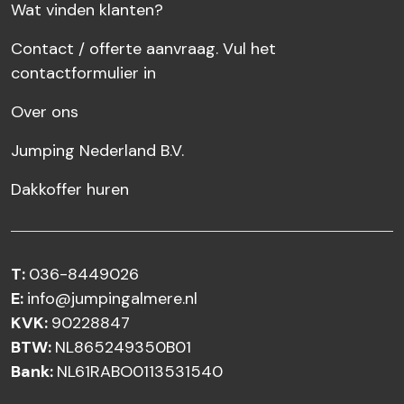
Wat vinden klanten?
Contact / offerte aanvraag. Vul het
contactformulier in
Over ons
Jumping Nederland B.V.
Dakkoffer huren
T:
036-8449026
E:
info@jumpingalmere.nl
KVK:
90228847
BTW:
NL865249350B01
Bank:
NL61RABO0113531540