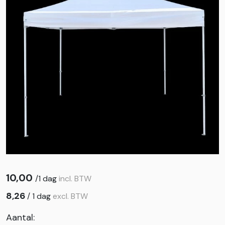
10,00
/
1 dag
incl. BTW
8,26
/
1 dag
excl. BTW
Aantal: