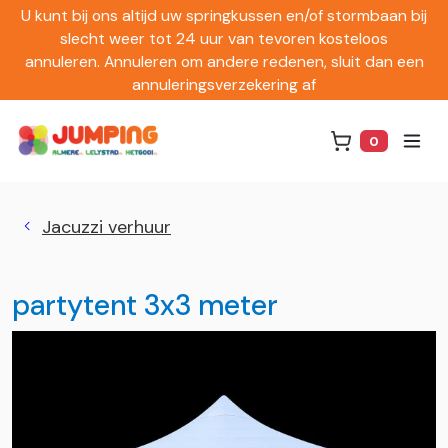
U kunt bij ons altijd uw springkussen en/of stormbaan bij
slecht weer tot 24 uur van tevoren kosteloos
annuleren. Annuleren om andere redenen, sluit dan een
annuleringsverzekering af
0
Winkelwag
Jacuzzi verhuur
partytent 3x3 meter