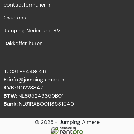
contactformulier in
Over ons
Jumping Nederland B.V.
Dakkoffer huren
T:
036-8449026
E:
info@jumpingalmere.nl
KVK:
90228847
BTW:
NL865249350B01
Bank:
NL61RABO0113531540
© 2026 - Jumping Almere