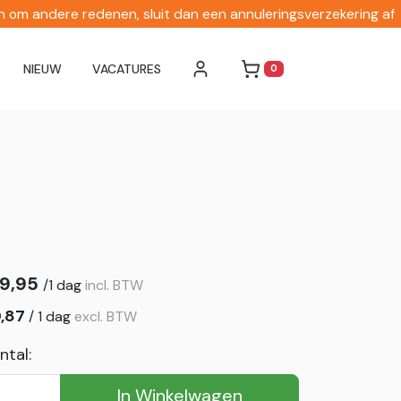
en om andere redenen, sluit dan een annuleringsverzekering af
NIEUW
VACATURES
0
WINKELWAGEN
9,95
/
1 dag
incl. BTW
,87
/
1 dag
excl. BTW
ntal:
In Winkelwagen