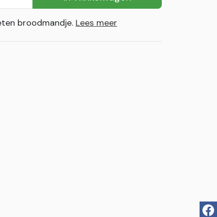
eten broodmandje.
Lees meer
fac