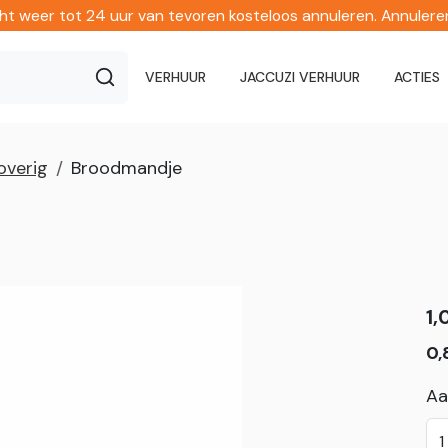
echt weer tot 24 uur van tevoren kosteloos annuleren. Annuler
VERHUUR
JACCUZI VERHUUR
ACTIES
overig
Broodmandje
1,
0,
Aa