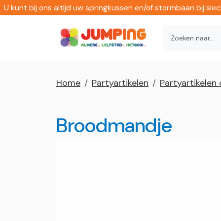
U kunt bij ons altijd uw springkussen en/of stormbaan bij sl
Home
Partyartikelen
Partyartikelen 
Broodmandje