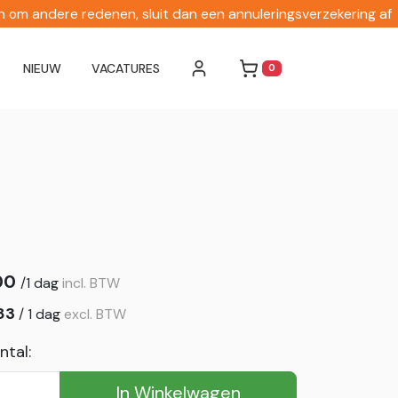
en om andere redenen, sluit dan een annuleringsverzekering af
NIEUW
VACATURES
0
WINKELWAGEN
00
/
1 dag
incl. BTW
83
/
1 dag
excl. BTW
ntal:
In Winkelwagen