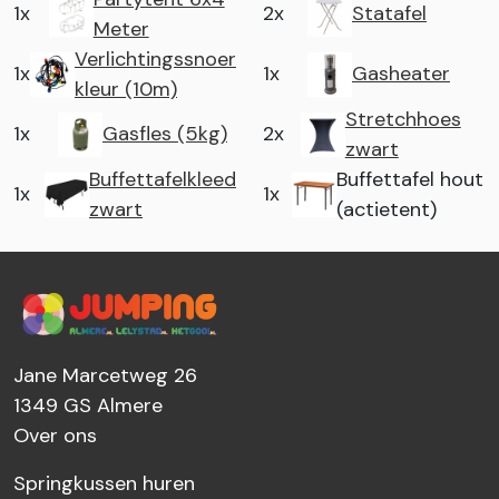
1x
2x
Statafel
Meter
Verlichtingssnoer
1x
1x
Gasheater
kleur (10m)
Stretchhoes
1x
Gasfles (5kg)
2x
zwart
Buffettafelkleed
Buffettafel hout
1x
1x
zwart
(actietent)
Jane Marcetweg 26
1349 GS
Almere
Over ons
Springkussen huren