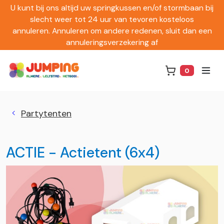
U kunt bij ons altijd uw springkussen en/of stormbaan bij
slecht weer tot 24 uur van tevoren kosteloos
annuleren. Annuleren om andere redenen, sluit dan een
annuleringsverzekering af
0
Winkelwag
Partytenten
ACTIE - Actietent (6x4)