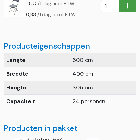
1,00
/1 dag
incl. BTW
In Wi
0,83
/1 dag
excl. BTW
Producteigenschappen
Lengte
600 cm
Breedte
400 cm
Hoogte
305 cm
Capaciteit
24 personen
Producten in pakket
Partytent 6x4