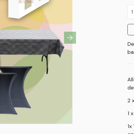
Next
De
ba
Al
de
2 
1 
1x