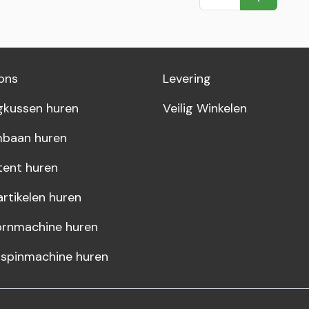
In Winkel
ons
Levering
gkussen huren
Veilig Winkelen
baan huren
tent huren
artikelen huren
rnmachine huren
rspinmachine huren