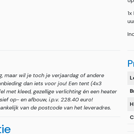
op
1x
uu
In
P
, maar wil je toch je verjaardag of andere
L
nbieding dan iets voor jou! Een tent (4x3
B
el met kleed, gezellige verlichting én een heater
ief op- en afbouw, i.p.v. 228.40 euro!
H
hankelijk van de postcode van het leveradres.
C
tie