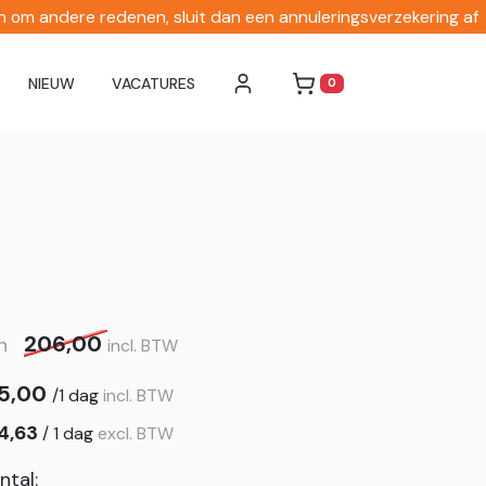
en om andere redenen, sluit dan een annuleringsverzekering af
NIEUW
VACATURES
0
WINKELWAGEN
206,00
an
incl. BTW
5,00
/
1 dag
incl. BTW
4,63
/
1 dag
excl. BTW
ntal: