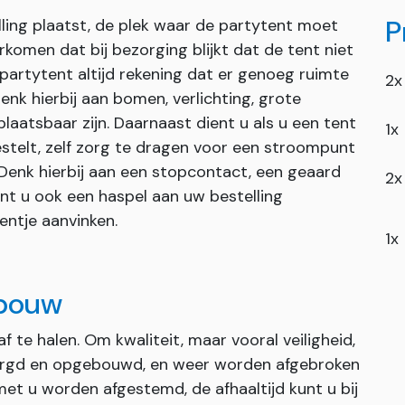
P
ling plaatst, de plek waar de partytent moet
omen dat bij bezorging blijkt dat de tent niet
partytent altijd rekening dat er genoeg ruimte
2x
enk hierbij aan bomen, verlichting, grote
rplaatsbaar zijn. Daarnaast dient u als u een tent
1x
estelt, zelf zorg te dragen voor een stroompunt
 Denk hierbij aan een stopcontact, een geaard
2x
unt u ook een haspel aan uw bestelling
entje aanvinken.
1x
fbouw
af te halen. Om kwaliteit, maar vooral veiligheid,
orgd en opgebouwd, en weer worden afgebroken
met u worden afgestemd, de afhaaltijd kunt u bij