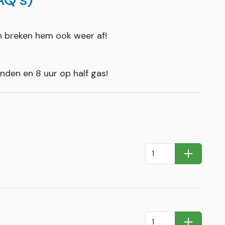
n breken hem ook weer af!
nden en 8 uur op half gas!
In Winkel