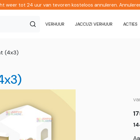
echt weer tot 24 uur van tevoren kosteloos annuleren. Annuler
VERHUUR
JACCUZI VERHUUR
ACTIES
t (4x3)
4x3)
v
17
14
Aa