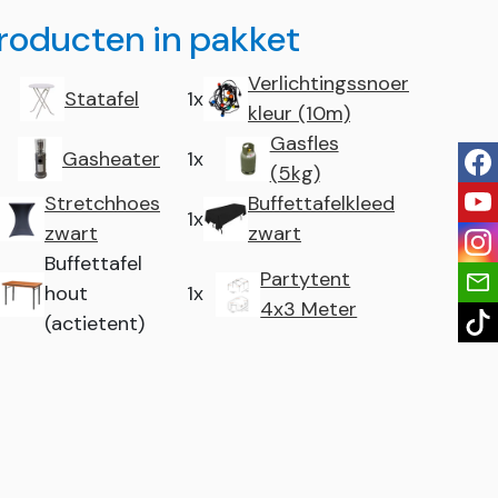
roducten in pakket
Verlichtingssnoer
Statafel
1x
kleur (10m)
Gasfles
Gasheater
1x
fac
(5kg)
you
Stretchhoes
Buffettafelkleed
1x
zwart
zwart
ins
Buffettafel
Partytent
hout
1x
4x3 Meter
tik
(actietent)