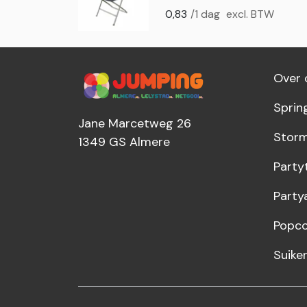
0,83
/1 dag
excl. BTW
Over 
Sprin
Jane Marcetweg 26
Storm
1349 GS
Almere
Party
Party
Popco
Suike