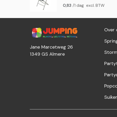
0,83
/1 dag
excl. BTW
Over 
Sprin
Jane Marcetweg 26
Storm
1349 GS
Almere
Party
Party
Popco
Suike