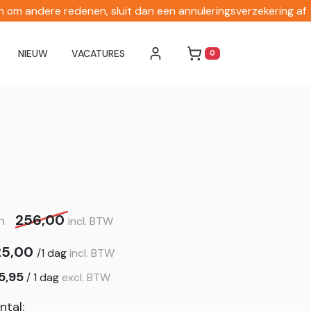
en om andere redenen, sluit dan een annuleringsverzekering af
NIEUW
VACATURES
0
WINKELWAGEN
256,00
an
incl. BTW
25,00
/
1 dag
incl. BTW
5,95
/
1 dag
excl. BTW
ntal: