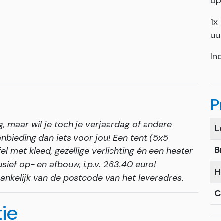
op
1x
uu
In
P
, maar wil je toch je verjaardag of andere
L
nbieding dan iets voor jou! Een tent (5x5
B
el met kleed, gezellige verlichting én een heater
ief op- en afbouw, i.p.v. 263.40 euro!
H
hankelijk van de postcode van het leveradres.
C
tie