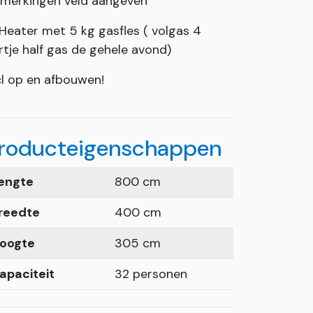
merkingen veld aangeven
 Heater met 5 kg gasfles ( volgas 4
rtje half gas de gehele avond)
cl op en afbouwen!
roducteigenschappen
engte
800 cm
reedte
400 cm
oogte
305 cm
apaciteit
32 personen