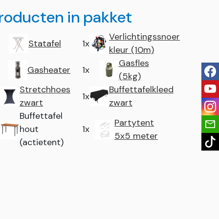
roducten in pakket
Verlichtingssnoer
Statafel
1x
kleur (10m)
Gasfles
Gasheater
1x
fac
(5kg)
you
Stretchhoes
Buffettafelkleed
1x
zwart
zwart
ins
Buffettafel
Partytent
hout
1x
5x5 meter
tik
(actietent)