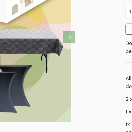
Next
De
ba
Al
de
2 
1 
1x