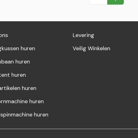
In Winkel
ons
Levering
gkussen huren
Veilig Winkelen
baan huren
tent huren
artikelen huren
rnmachine huren
rspinmachine huren