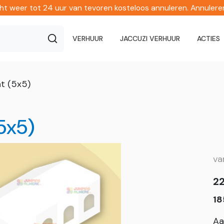
echt weer tot 24 uur van tevoren kosteloos annuleren. Annuler
VERHUUR
JACCUZI VERHUUR
ACTIES
nt (5x5)
5x5)
v
2
18
Aa