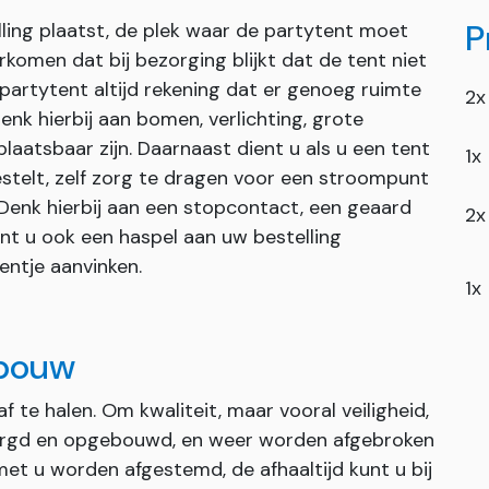
P
ling plaatst, de plek waar de partytent moet
omen dat bij bezorging blijkt dat de tent niet
partytent altijd rekening dat er genoeg ruimte
2x
enk hierbij aan bomen, verlichting, grote
rplaatsbaar zijn. Daarnaast dient u als u een tent
1x
estelt, zelf zorg te dragen voor een stroompunt
 Denk hierbij aan een stopcontact, een geaard
2x
unt u ook een haspel aan uw bestelling
entje aanvinken.
1x
fbouw
af te halen. Om kwaliteit, maar vooral veiligheid,
orgd en opgebouwd, en weer worden afgebroken
met u worden afgestemd, de afhaaltijd kunt u bij