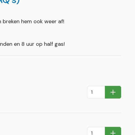
n breken hem ook weer af!
nden en 8 uur op half gas!
In Winkel