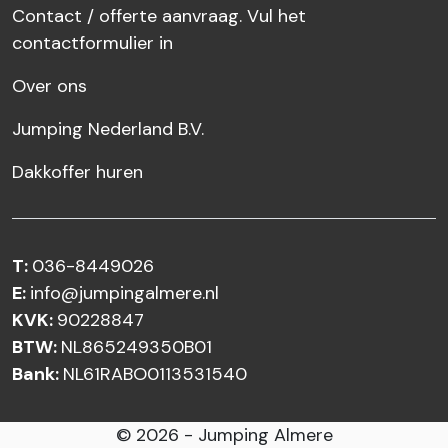
Contact / offerte aanvraag. Vul het
contactformulier in
Over ons
Jumping Nederland B.V.
Dakkoffer huren
T:
036-8449026
E:
info@jumpingalmere.nl
KVK:
90228847
BTW:
NL865249350B01
Bank:
NL61RABO0113531540
© 2026 - Jumping Almere