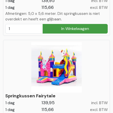
139,95
1 dag
incl. BTW
115,66
1 dag
excl. BTW
Afmetingen: 5,0 x 5,6 meter. Dit springkussen is niet
overdekt en heeft een glijbaan.
In Winkelwagen
Springkussen Fairytale
139,95
1 dag
incl. BTW
115,66
1 dag
excl. BTW