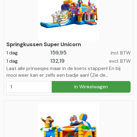
Springkussen Super Unicorn
159,95
1 dag
incl. BTW
132,19
1 dag
excl. BTW
Laat alle prinsesjes maar in de koets stappen! En bij
mooi weer kan er zelfs een badje aan! (Zie de
waterspecials)
In Winkelwagen