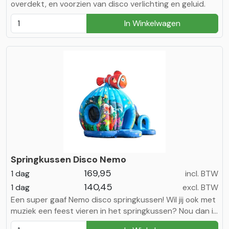
overdekt, en voorzien van disco verlichting en geluid.
In Winkelwagen
Springkussen Disco Nemo
169,95
1 dag
incl. BTW
140,45
1 dag
excl. BTW
Een super gaaf Nemo disco springkussen! Wil jij ook met
muziek een feest vieren in het springkussen? Nou dan is
dit het springkussen voor jou! Disco Nemo komt met een