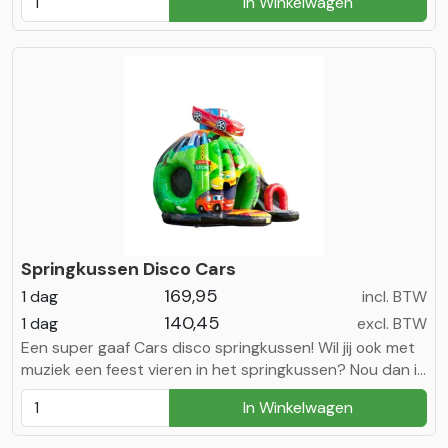
In Winkelwagen
JBL 110 box voor een spectaculaire ervaring.
Springkussen Disco Cars
169,95
1 dag
incl. BTW
140,45
1 dag
excl. BTW
Een super gaaf Cars disco springkussen! Wil jij ook met
muziek een feest vieren in het springkussen? Nou dan is
dit het springkussen voor jou! Disco Cars komt met een
In Winkelwagen
JBL 110 box voor een spectaculaire ervaring.